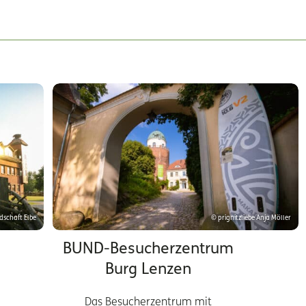
dschaft Elbe
© prignitzliebe Anja Möller
BUND-Besucherzentrum
Burg Lenzen
Das Besucherzentrum mit